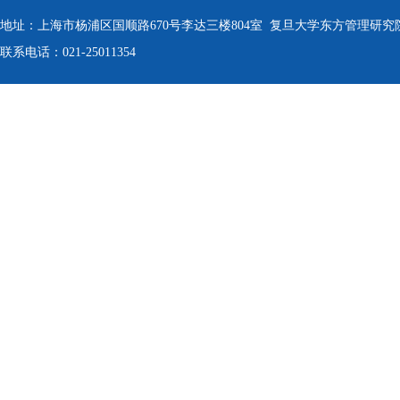
地址：上海市杨浦区国顺路670号李达三楼804室 复旦大学东方管理研究
联系电话：021-25011354