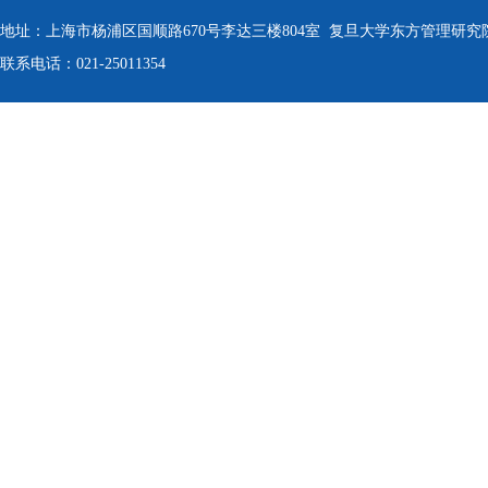
地址：上海市杨浦区国顺路670号李达三楼804室 复旦大学东方管理研究
联系电话：021-25011354